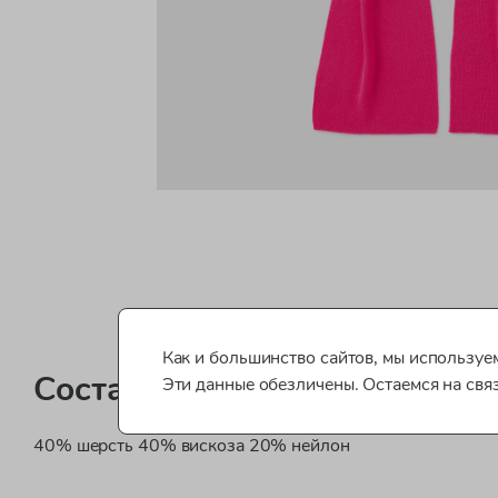
Как и большинство сайтов, мы используем
Состав
Эти данные обезличены. Остаемся на свя
40% шерсть 40% вискоза 20% нейлон