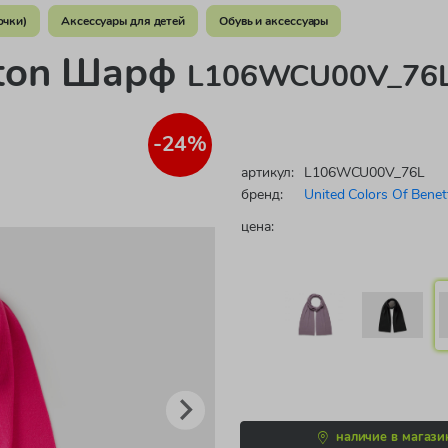
очки)
Аксессуары для детей
Обувь и аксессуары
etton Шарф
L106WCU00V_76L 
-24%
артикул:
L106WCU00V_76L
бренд:
United Colors Of Benet
цена:
наличие в магази