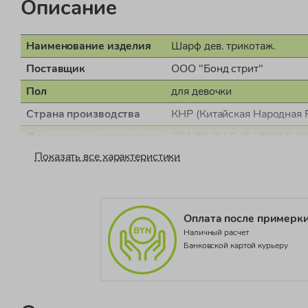
Описание
Наименование изделия
Шарф дев. трикотаж.
Поставщик
ООО "Бонд стрит"
Пол
для девочки
Страна производства
КНР (Китайская Народная 
Документ о соответствии
СЕАЭС RU С-IT.НВ38.В.0
Показать все характеристики
Коллекция
Basico Fall JB
Оплата после примерк
Наличный расчет
Банковской картой курьеру