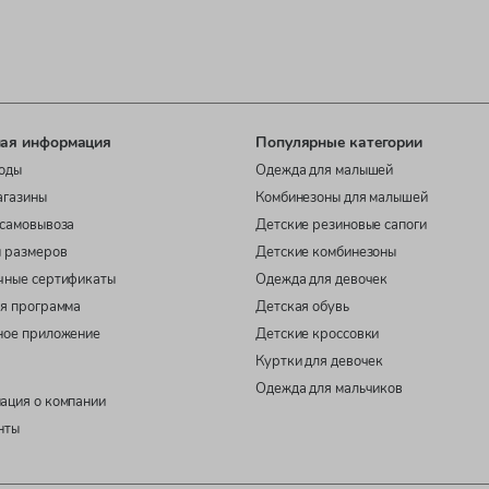
ая информация
Популярные категории
оды
Одежда для малышей
агазины
Комбинезоны для малышей
самовывоза
Детские резиновые сапоги
 размеров
Детские комбинезоны
чные сертификаты
Одежда для девочек
я программа
Детская обувь
ное приложение
Детские кроссовки
Куртки для девочек
Одежда для мальчиков
ация о компании
нты