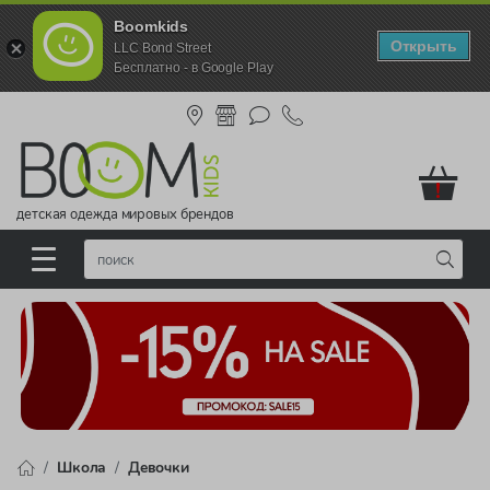
Boomkids
Открыть
LLC Bond Street
Бесплатно - в Google Play
!
детская одежда мировых брендов
Школа
Девочки