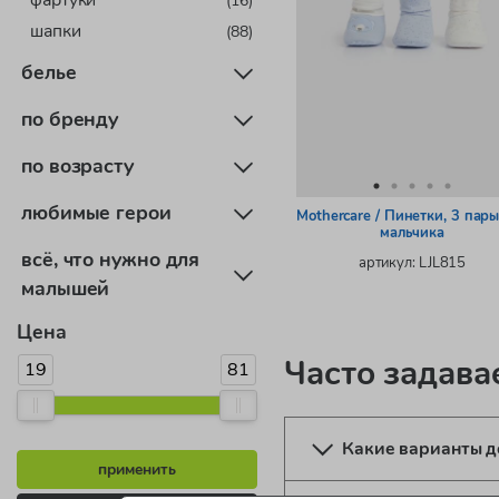
фартуки
шапки
(88)
белье
по бренду
по возрасту
любимые герои
Mothercare / Пинетки, 3 пары
мальчика
всё, что нужно для
артикул: LJL815
малышей
Цена
Часто задав
19
81
Какие варианты д
применить