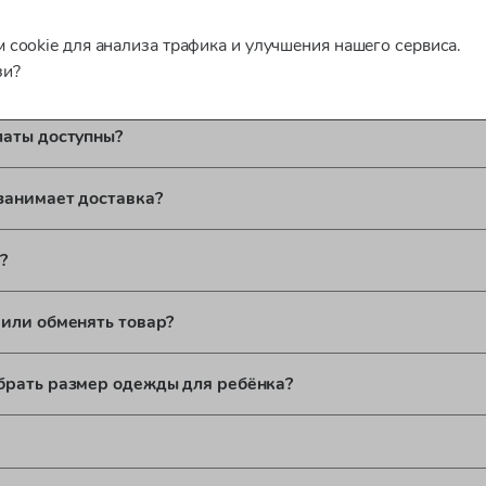
ь или отменить заказ после оформления?
 cookie для анализа трафика и улучшения нашего сервиса.
зи?
ироваться для оформления заказа?
латы доступны?
занимает доставка?
?
 или обменять товар?
брать размер одежды для ребёнка?