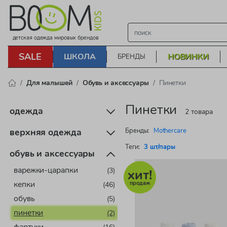
детская одежда мировых брендов
SALE
ШКОЛА
НОВИНКИ
БРЕНДЫ
Для малышей
Обувь и аксессуары
Пинетки
Пинетки
одежда
2 товара
Бренды:
Mothercare
верхняя одежда
Теги:
3 шт/пары
обувь и аксессуары
варежки-царапки
(3)
кепки
(46)
обувь
(5)
пинетки
(2)
(16)