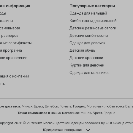
ая информация
Популярные категории
оды
Одежда для малышей
агазины
Комбинезоны для малышей
самовывоза
Детские резиновые сапоги
 размеров
Детские комбинезоны
чные сертификаты
Одежда для девочек
я программа
Детская обувь
ное приложение
Детские кроссовки
Куртки для девочек
Одежда для мальчиков
ация о компании
нты
он доставки:
Минск, Брест, Витебск, Гомель, Гродно, Могилев и любая точка Бел
Точки самовывоза в наших магазинах:
Минск, Брест, Гродно
opyright 2026 © Интернет-магазин детской одежды boomkids.by ООО «Бонд стри
Юридическая информация.