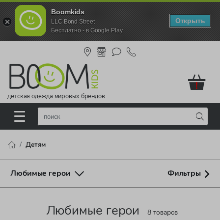
Boomkids
Открыть
LLC Bond Street
Бесплатно - в Google Play
!
детская одежда мировых брендов
Детям
Любимые герои
Фильтры
Любимые герои
8 товаров