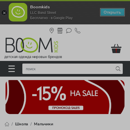
Boomkids
Открыть
LLC Bond Street
Бесплатно - в Google Play
!
детская одежда мировых брендов
Школа
Мальчики