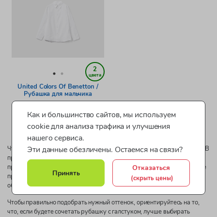
2
цвета
United Colors Of Benetton /
Рубашка для мальчика
артикул: L5DGXCQ00T_915
Как и большинство сайтов, мы используем
cookie для анализа трафика и улучшения
нашего сервиса.
Эти данные обезличены. Остаемся на связи?
Чтобы купить школьную рубашку для мальчика, изучите наш каталог. В
продаже - широкий выбор сорочек для мальчиков. Классические
Отказаться
приятные оттенки светло-голубого и белого цветов или традиционные
Принять
принты в мелкую клетку и горошек, модели с длинным рукавом и
(скрыть цены)
облегченные, летние, с коротким рукавом.
Чтобы правильно подобрать нужный оттенок, ориентируйтесь на то,
что, если будете сочетать рубашку с галстуком, лучше выбирать