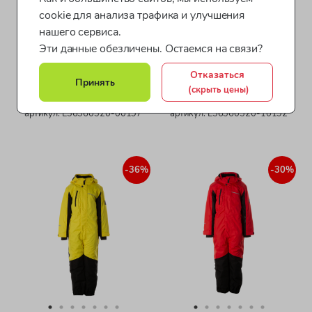
cookie для анализа трафика и улучшения
нашего сервиса.
Эти данные обезличены. Остаемся на связи?
Отказаться
Принять
Huppa / Комбинезон
Huppa / Комбинезон
(скрыть цены)
утепленный для мальчика
утепленный для мальчика
артикул: L36360320-00197
артикул: L36360320-10192
-36%
-30%