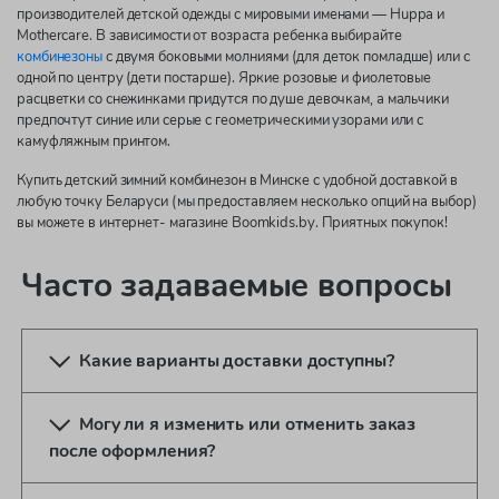
производителей детской одежды с мировыми именами — Huppa и
Mothercare. В зависимости от возраста ребенка выбирайте
комбинезоны
с двумя боковыми молниями (для деток помладше) или с
одной по центру (дети постарше). Яркие розовые и фиолетовые
расцветки со снежинками придутся по душе девочкам, а мальчики
предпочтут синие или серые с геометрическими узорами или с
камуфляжным принтом.
Купить детский зимний комбинезон в Минске с удобной доставкой в
любую точку Беларуси (мы предоставляем несколько опций на выбор)
вы можете в интернет- магазине Boomkids.by. Приятных покупок!
Часто задаваемые вопросы
Какие варианты доставки доступны?
Могу ли я изменить или отменить заказ
после оформления?