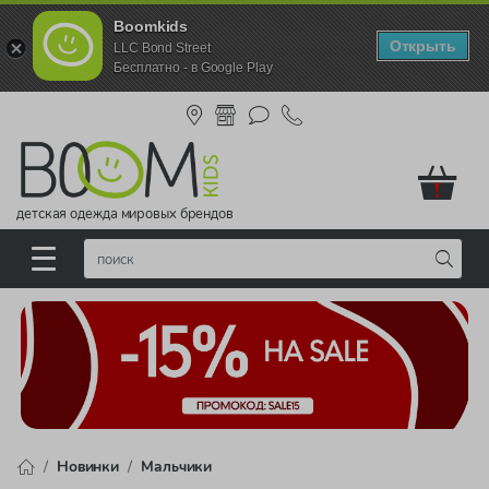
Boomkids
Открыть
LLC Bond Street
Бесплатно - в Google Play
!
детская одежда мировых брендов
Новинки
Мальчики