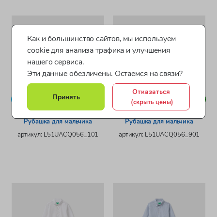
Как и большинство сайтов, мы используем
cookie для анализа трафика и улучшения
нашего сервиса.
Эти данные обезличены. Остаемся на связи?
Отказаться
Принять
2
2
Новинка
Новинка
(скрыть цены)
цвета
цвета
United Colors Of Benetton /
United Colors Of Benetton /
Рубашка для мальчика
Рубашка для мальчика
артикул: L51UACQ056_101
артикул: L51UACQ056_901