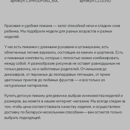
артикул: L3PMU0P060_60C
артикул: L210392
Красивая и удобная пижама — залог спокойной ночи и сладких снов
ребенка. Мы подобрали модели для разных возрастов и разных
моделей.
У нас есть пижамки с длинными рукавами и штанишками, есть
облегченные летние варианты, состоящие из маечек и шортиков. Есть
и пижамные комплекты, которые с легкостью можно комбинировать
между собой. А разнообразие рисунков не оставит равнодушным не
только девочку, но и заботливых родителей. От миньонов до
динозавров, от пирожных до леопардовых пятнышек, от ярких
цветочных принтов до любимых фруктов — и все только из
натуральных материалов.
Купить детскую пижаму для девочки, выбрав из множества моделей и
размеров, вы можете в нашем интернет-магазине. Мы всегда следим за
тем, чтобы цена соответствовала качеству изделия, и осуществляем
доставку по Беларуси несколькими способами— вам остается только
выбрать подходящий.