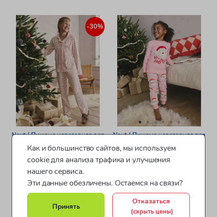
-30%
Next / Пижама новогодняя для
Next / Пижама новогодняя для
девочки
девочки
Как и большинство сайтов, мы используем
артикул: LF62990
артикул: LF62993
cookie для анализа трафика и улучшения
нашего сервиса.
Эти данные обезличены. Остаемся на связи?
Отказаться
Принять
(скрыть цены)