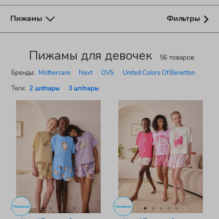
Пижамы
Фильтры
Пижамы для девочек
56 товаров
Бренды:
Mothercare
Next
OVS
United Colors Of Benetton
Теги:
2 шт/пары
3 шт/пары
Новинка
Новинка