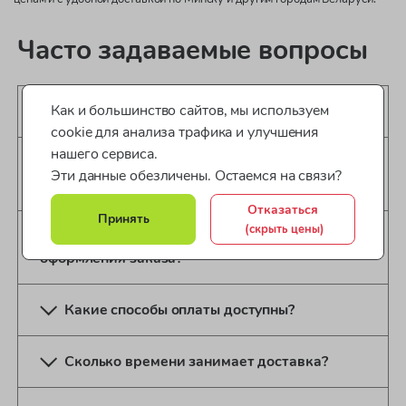
Часто задаваемые вопросы
Как и большинство сайтов, мы используем
Какие варианты доставки доступны?
cookie для анализа трафика и улучшения
нашего сервиса.
Могу ли я изменить или отменить заказ
Эти данные обезличены. Остаемся на связи?
после оформления?
Отказаться
Принять
(скрыть цены)
Нужно ли регистрироваться для
оформления заказа?
Какие способы оплаты доступны?
Сколько времени занимает доставка?