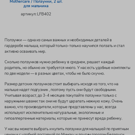
Mothercare / Ползунки, 2 шт.
для мальчика
артикул: LFB402
Ползунки — одна из самых важных и необходимых деталей в
гардеробе малыша, который только-только научился ползать и стал
активно осваивать мир.
Сколько ползунков нужно ребенку в среднем, решает каждый
родитель, но обычно их требуется много. У нас есть удобные комплекты
по две модели — в разных цветах, чтобы не было скучно.
Размер детских ползунков стоит выбирать исходя из того, что на
малыше надет подгузник , поэтому пусть они будут свободными.
Учитывая возраст, до 3-4 месяцев покупайте ползунки только с
наружными швами: так они не будут царапать нежную кожу. Очень
важно, что производители, которые представлены у нас, всегда
используют исключительно натуральные, экологичные и
гипоаллергенные материалы, которые не принесут вреда ребенку.
У нас вы можете выбрать и купить ползунки для малышей по приятным
ценам и с удобной доставкой по Минску и другим городам Беларуси.