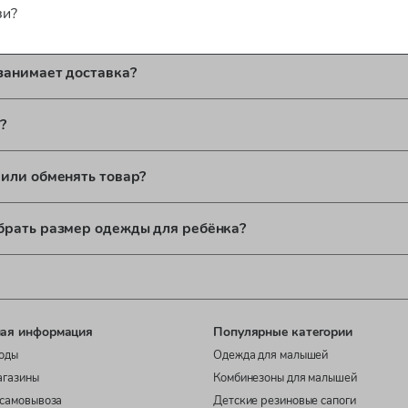
зи?
латы доступны?
занимает доставка?
?
 или обменять товар?
брать размер одежды для ребёнка?
ая информация
Популярные категории
оды
Одежда для малышей
агазины
Комбинезоны для малышей
самовывоза
Детские резиновые сапоги