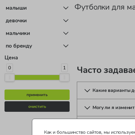
Футболки для м
малыши
девочки
мальчики
по бренду
Цена
Часто задав
0
1
Какие варианты д
применить
очистить
Могу ли я изменит
Нужно ли регистр
Как и большинство сайтов, мы используем