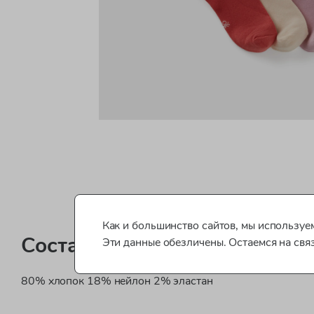
Как и большинство сайтов, мы используем
Состав
Эти данные обезличены. Остаемся на свя
80% хлопок 18% нейлон 2% эластан