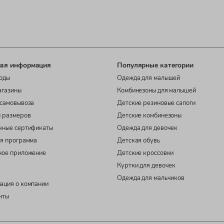
ая информация
Популярные категории
оды
Одежда для малышей
агазины
Комбинезоны для малышей
самовывоза
Детские резиновые сапоги
 размеров
Детские комбинезоны
чные сертификаты
Одежда для девочек
я программа
Детская обувь
ное приложение
Детские кроссовки
Куртки для девочек
Одежда для мальчиков
ация о компании
нты