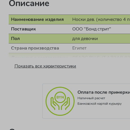
Описание
Наименование изделия
Носки дев. (количество 4 п
Поставщик
ООО "Бонд стрит"
Пол
для девочки
Страна производства
Египет
Документ о соответствии
СЕАЭС RU С-IT.АЯ24.В.0
Показать все характеристики
Коллекция
NOOS FW25
Оплата после примерк
Наличный расчет
Банковской картой курьеру