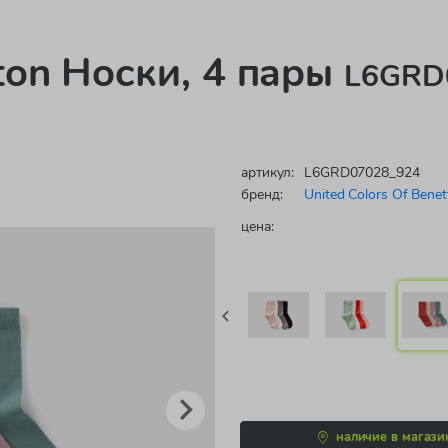
tton Носки, 4 пары
L6GRD0
артикул:
L6GRD07028_924
бренд:
United Colors Of Benet
цена:
наличие в магази