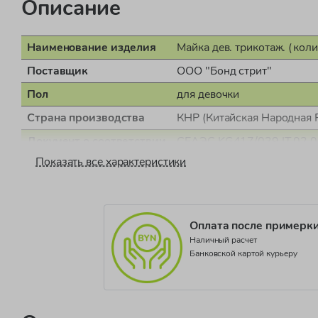
Описание
Наименование изделия
Майка дев. трикотаж. (коли
Поставщик
ООО "Бонд стрит"
Пол
для девочки
Страна производства
КНР (Китайская Народная 
Документ о соответствии
СЕАЭС KG417/039.IT.02.
Показать все характеристики
Коллекция
UND BASIC 2 CONS
Оплата после примерк
Наличный расчет
Банковской картой курьеру