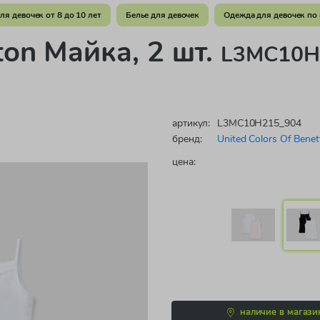
ля девочек от 8 до 10 лет
Белье для девочек
Одежда для девочек по 
ton Майка, 2 шт.
L3MC10H2
артикул:
L3MC10H215_904
бренд:
United Colors Of Benet
цена:
наличие в магази