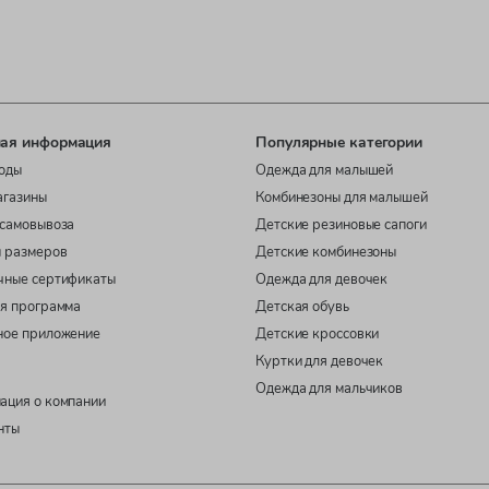
ая информация
Популярные категории
оды
Одежда для малышей
агазины
Комбинезоны для малышей
самовывоза
Детские резиновые сапоги
 размеров
Детские комбинезоны
чные сертификаты
Одежда для девочек
я программа
Детская обувь
ное приложение
Детские кроссовки
Куртки для девочек
Одежда для мальчиков
ация о компании
нты