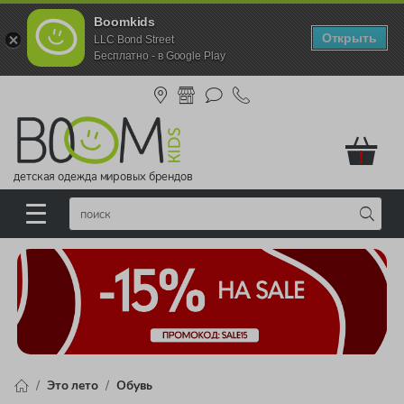
Boomkids
Открыть
LLC Bond Street
Бесплатно - в Google Play
!
детская одежда мировых брендов
Это лето
Обувь