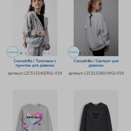
Новинка
Новинка
Coccodrillo / Толстовка с
Coccodrillo / Свитшот для
принтом для девочки
девочки
артикул: LZC5132402RGJ-019
артикул: LZC5132601WGJ-019