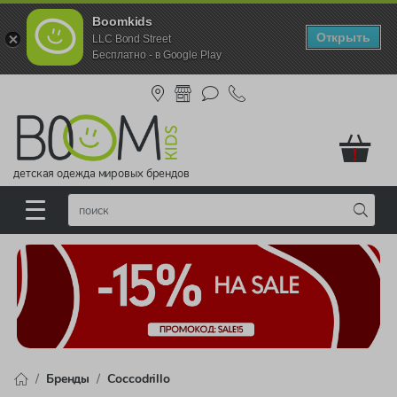
Boomkids
Открыть
LLC Bond Street
Бесплатно - в Google Play
!
детская одежда мировых брендов
Бренды
Сoccodrillo