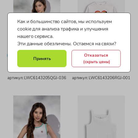
Как и большинство сайтов, мы используем
cookie для анализа трафика и улучшения
нашего сервиса.
Эти данные обезличены. Остаемся на связи?
Отказаться
Новинка
Новинка
Принять
(скрыть цены)
Coccodrillo / Футболка с
Coccodrillo / Футболка с
принтом для девочки
принтом для девочки
артикул: LWC6143205QGJ-036
артикул: LWC6143206RGJ-001