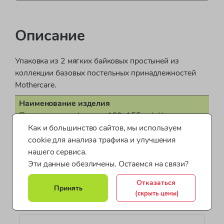
Описание
Упаковка из 2 мягких байковых простыней из
коллекции базовых постельных принадлежностей
Mothercare.
Наименование изделия
Простыня ткан. (размер 120х155см.). Количество
2 шт. Цвет - голубой
Как и большинство сайтов, мы используем
cookie для анализа трафика и улучшения
Поставщик
нашего сервиса.
ООО "Бонд стрит"
Эти данные обезличены. Остаемся на связи?
Страна производства
Отказаться
Показать все характеристики
Мьянма
Принять
(скрыть цены)
Цвет
Синий