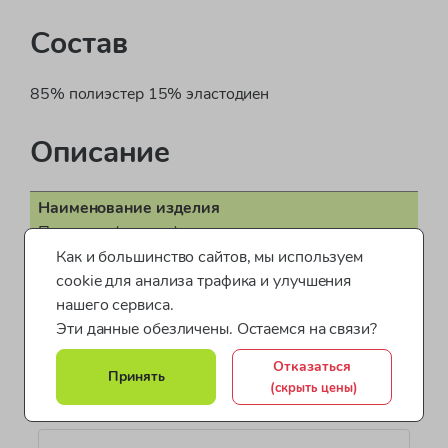
Состав
85% полиэстер 15% эластодиен
Описание
Наименование изделия
Подтяжки (помочи) мал.
Как и большинство сайтов, мы используем
Поставщик
cookie для анализа трафика и улучшения
ООО "Бонд стрит"
нашего сервиса.
Пол
Эти данные обезличены. Остаемся на связи?
для мальчика
Отказаться
Показать все характеристики
Принять
Страна производства
(скрыть цены)
КНР (Китайская Народная Республика)
Документ о соответствии