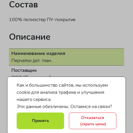
Состав
100% полиэстер ПУ-покрытие
Описание
Наименование изделия
Перчатки дет. ткан.
Поставщик
ООО "Бонд стрит"
Как и большинство сайтов, мы используем
Пол
cookie для анализа трафика и улучшения
унисекс
нашего сервиса.
Показать все характеристики
Страна производства
Эти данные обезличены. Остаемся на связи?
КНР (Китайская Народная Республика)
Отказаться
Перчатки для детей
Аксессуары для детей
Принять
Документ о соответствии
(скрыть цены)
СЕАЭС RU С-CN.АЖ06.В.00705/23
Обувь и аксессуары