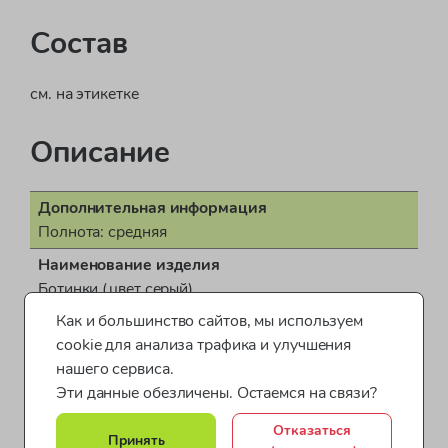
Состав
см. на этикетке
Описание
Дополнительная информация
Полнота: средняя
Наименование изделия
Ботинки (цвет серый)
Как и большинство сайтов, мы используем
Поставщик
cookie для анализа трафика и улучшения
ООО "Бонд стрит"
нашего сервиса.
Показать все характеристики
Пол
Эти данные обезличены. Остаемся на связи?
унисекс
Обувь для мальчиков
Обувь для девочек
Отказаться
Гарантийный срок
Принять