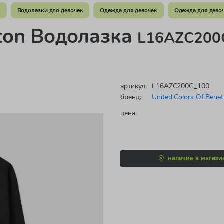
т
Водолазки для девочек
Одежда для девочек
Одежда для девоч
tton Водолазка
L16AZC200G
артикул:
L16AZC200G_100
бренд:
United Colors Of Benet
цена:
наличие в магази