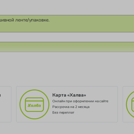
шивной ленте/упаковке.
Республика)
2524/23
и
Карта «Халва»
Онлайн при оформлении на сайте
Рассрочка на 2 месяца
Без переплат