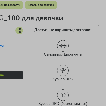
ек по возрасту
Товары для девочек
_100 для девочки
Доступные варианты доставки:
ton
Самовывоз Европочта
нах
Курьер DPD
Курьер DPD (бесконтактная)