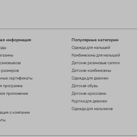
ая информация
Популярные категории
оды
Одежда для малышей
агазины
Комбинезоны для малышей
самовывоза
Детские резиновые сапоги
 размеров
Детские комбинезоны
чные сертификаты
Одежда для девочек
я программа
Детская обувь
ное приложение
Детские кроссовки
Куртки для девочек
Одежда для мальчиков
ация о компании
нты