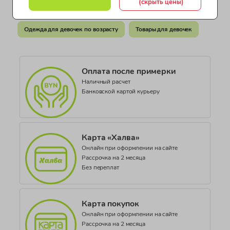
(скрыть цены)
Египет
Одежда для девочек от 8 до 10 лет
Белье для девочек
Документ о соответствии
Одежда для девочек по возрасту
Товары для девочек
СЕАЭС RU С-IT.НВ54.В.01458/21
Коллекция
BASICO SUMMER JG
Оплата после примерки
Наличный расчет
Банковской картой курьеру
Карта «Халва»
Онлайн при оформлении на сайте
Рассрочка на 2 месяца
Без переплат
Карта покупок
Онлайн при оформлении на сайте
Рассрочка на 2 месяца