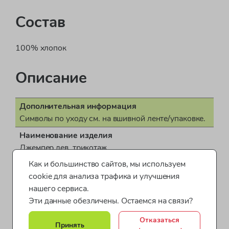
Состав
100% хлопок
Описание
Дополнительная информация
Символы по уходу см. на вшивной ленте/упаковке.
Наименование изделия
Джемпер дев. трикотаж.
Как и большинство сайтов, мы используем
Поставщик
cookie для анализа трафика и улучшения
ООО "Бонд стрит"
нашего сервиса.
Показать все характеристики
Пол
Эти данные обезличены. Остаемся на связи?
для девочки
Майки для девочек
Одежда для девочек от 5 до 7 лет
Отказаться
Страна производства
Принять