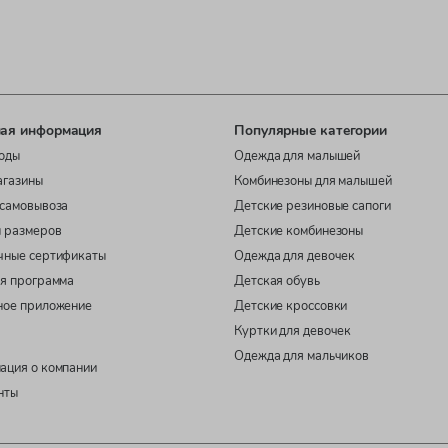
ая информация
Популярные категории
оды
Одежда для малышей
агазины
Комбинезоны для малышей
самовывоза
Детские резиновые сапоги
 размеров
Детские комбинезоны
чные сертификаты
Одежда для девочек
я программа
Детская обувь
ное приложение
Детские кроссовки
Куртки для девочек
Одежда для мальчиков
ация о компании
нты