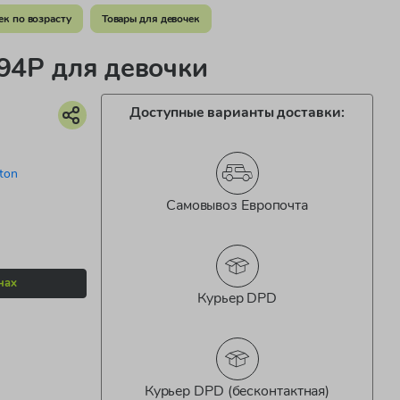
ек по возрасту
Товары для девочек
4P для девочки
Доступные варианты доставки:
ton
Самовывоз Европочта
нах
Курьер DPD
Курьер DPD (бесконтактная)