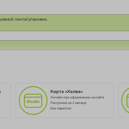
шивной ленте/упаковке.
1458/21
и
Карта «Халва»
Онлайн при оформлении на сайте
Рассрочка на 2 месяца
Без переплат