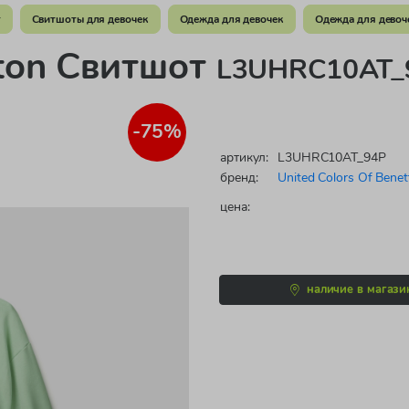
т
Свитшоты для девочек
Одежда для девочек
Одежда для девоч
tton Свитшот
L3UHRC10AT_9
-75%
артикул:
L3UHRC10AT_94P
бренд:
United Colors Of Benet
цена:
наличие в магази