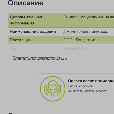
Описание
Дополнительная
Символы по уходу см. на в
информация
Наименование изделия
Джемпер дев. трикотаж.
Поставщик
ООО "Бонд стрит"
Пол
для девочки
Страна производства
Тунис
Показать все характеристики
Документ о соответствии
СЕАЭС RU С-IT.НВ54.В.0
Коллекция
LOVE NATURE JG
Оплата после примерк
Наличный расчет
Банковской картой курьеру