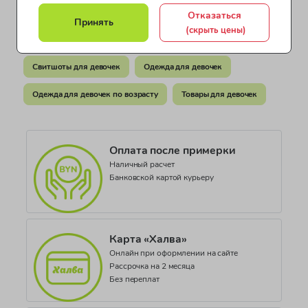
Тунис
Одежда для девочек от 8 до 10 лет
Отказаться
Принять
Документ о соответствии
(скрыть цены)
Одежда для девочек от 11 до 13 лет
СЕАЭС RU С-IT.ПФ02.В.04118/21
Свитшоты для девочек
Одежда для девочек
Коллекция
Basic Love Nature JG
Одежда для девочек по возрасту
Товары для девочек
Оплата после примерки
Наличный расчет
Банковской картой курьеру
Карта «Халва»
Онлайн при оформлении на сайте
Рассрочка на 2 месяца
Без переплат