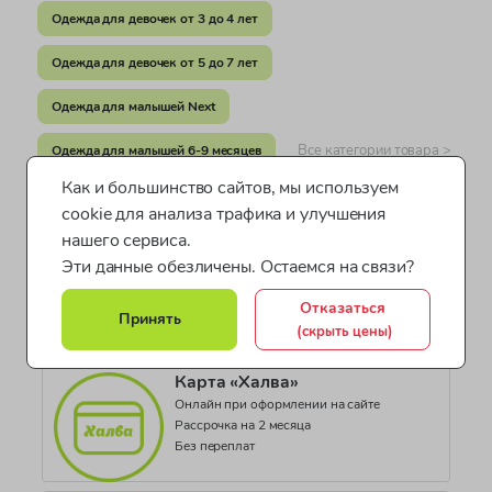
Бангладеш
Одежда для девочек от 3 до 4 лет
Документ о соответствии
Одежда для девочек от 5 до 7 лет
СЕАЭС KG417/035.GB.02.06700
Одежда для малышей Next
Все категории товара >
Одежда для малышей 6-9 месяцев
Как и большинство сайтов, мы используем
cookie для анализа трафика и улучшения
нашего сервиса.
Оплата после примерки
Наличный расчет
Эти данные обезличены. Остаемся на связи?
Банковской картой курьеру
Отказаться
Принять
(скрыть цены)
Карта «Халва»
Онлайн при оформлении на сайте
Рассрочка на 2 месяца
Без переплат