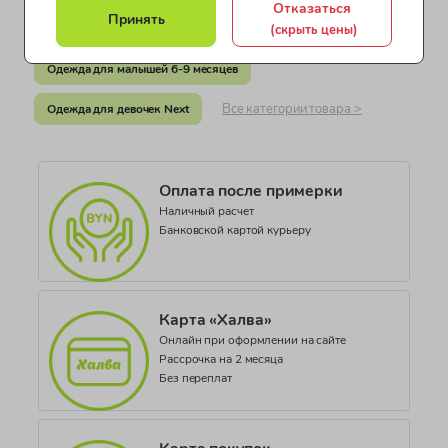
Отказаться
Документ о соответствии
Принять
(скрыть цены)
Одежда для малышей 3-6 месяцев
ТС RU С-GB.АЖ26.В.00839
Одежда для малышей 6-9 месяцев
Коллекция
Girls Pretty Florals
Все категории товара >
Одежда для девочек Next
Оплата после примерки
Наличный расчет
Банковской картой курьеру
Карта «Халва»
Онлайн при оформлении на сайте
Рассрочка на 2 месяца
Без переплат