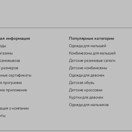
ая информация
Популярные категории
оды
Одежда для малышей
агазины
Комбинезоны для малышей
самовывоза
Детские резиновые сапоги
 размеров
Детские комбинезоны
чные сертификаты
Одежда для девочек
я программа
Детская обувь
ное приложение
Детские кроссовки
Куртки для девочек
Одежда для мальчиков
ация о компании
нты