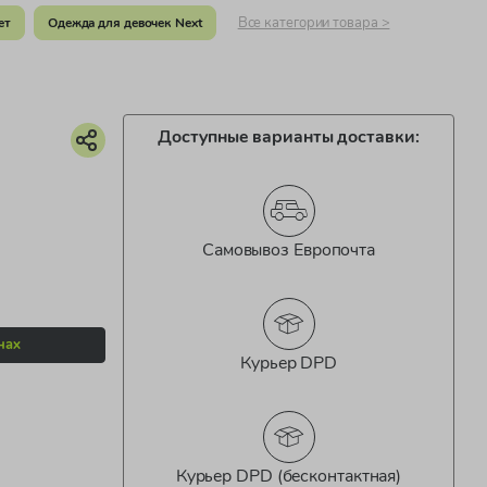
Все категории товара >
ет
Одежда для девочек Next
Доступные варианты доставки:
Самовывоз Европочта
нах
Курьер DPD
Курьер DPD (бесконтактная)