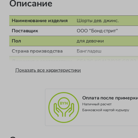
Описание
Наименование изделия
Шорты дев. джинс.
Поставщик
ООО "Бонд стрит"
Пол
для девочки
Страна производства
Бангладеш
Документ о соответствии
СЕАЭС KG417/035.GB.02
Показать все характеристики
Коллекция
OG SUMMER DAYS
Оплата после примерк
Наличный расчет
Банковской картой курьеру