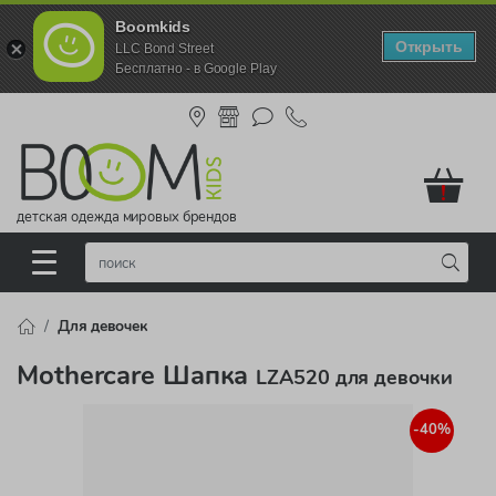
Boomkids
Открыть
LLC Bond Street
Бесплатно - в Google Play
!
детская одежда мировых брендов
Для девочек
Mothercare Шапка
LZA520 для девочки
-40%