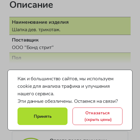
Описание
Наименование изделия
Шапка дев. трикотаж.
Поставщик
ООО "Бонд стрит"
Пол
для девочки
Показать все характеристики
Страна производства
Как и большинство сайтов, мы используем
КНР (Китайская Народная Республика)
cookie для анализа трафика и улучшения
Шапки для детей
Одежда для девочек Mothercare
Документ о соответствии
нашего сервиса.
ДЕАЭС № BY/112 11.01. ТР007 019 11209
Эти данные обезличены. Остаемся на связи?
Шапочки для малышей
Шапки для девочек
Коллекция
Отказаться
Все категории товара >
Обувь и аксессуары для маленьких
Принять
GIRLS
(скрыть цены)