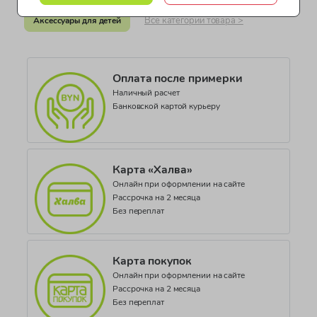
Страна производства
Все категории товара >
КНР (Китайская Народная Республика)
Аксессуары для детей
Документ о соответствии
ДЕАЭС № BY/112 11.02. ТР007 043.01 02435
Оплата после примерки
Коллекция
Наличный расчет
SEASONAL BASIC_CS906
Банковской картой курьеру
Карта «Халва»
Онлайн при оформлении на сайте
Рассрочка на 2 месяца
Без переплат
Карта покупок
Онлайн при оформлении на сайте
Рассрочка на 2 месяца
Без переплат