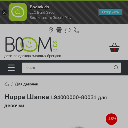
Boomkids
Открыть
LLC Bond Street
Бесплатно - в Google Play
!
детская одежда мировых брендов
Для девочек
Huppa Шапка
L94000000-80031 для
девочки
-48%