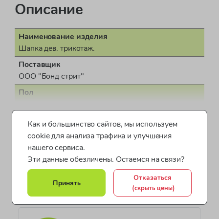
Описание
Наименование изделия
Шапка дев. трикотаж.
Поставщик
ООО "Бонд стрит"
Пол
для девочки
Показать все характеристики
Страна производства
Как и большинство сайтов, мы используем
Эстония
cookie для анализа трафика и улучшения
Шапки для детей
Одежда для девочек Huppa
нашего сервиса.
Документ о соответствии
Эти данные обезличены. Остаемся на связи?
ДТС N RU Д-ЕЕ.ГА02.В.05408
Шапки для девочек
Обувь и аксессуары (девочки)
Коллекция
Отказаться
Все категории товара >
Принять
Аксессуары для детей
CLEO
(скрыть цены)