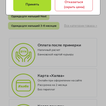
Отказаться
Документ о соответствии
Принять
(скрыть цены)
Одежда для девочек от 5 до 7 лет
СЕАЭС KG417/035.GB.02.06703
Одежда для малышей Next
Коллекция
YG HERITAGE
Все категории товара >
Одежда для малышей 3-6 месяцев
Оплата после примерки
Наличный расчет
Банковской картой курьеру
Карта «Халва»
Онлайн при оформлении на сайте
Рассрочка на 2 месяца
Без переплат