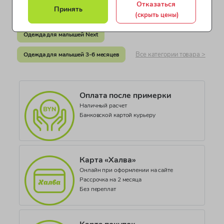
Отказаться
Документ о соответствии
Принять
(скрыть цены)
Одежда для девочек от 5 до 7 лет
СТС RU C-GB.ЛД04.В.00323
Одежда для малышей Next
Цвет
Желтый
Все категории товара >
Одежда для малышей 3-6 месяцев
Коллекция
Weekend
Оплата после примерки
Наличный расчет
Банковской картой курьеру
Карта «Халва»
Онлайн при оформлении на сайте
Рассрочка на 2 месяца
Без переплат