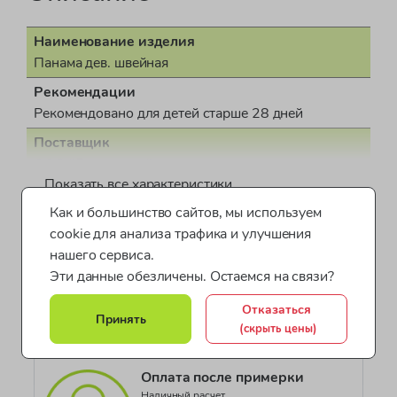
Наименование изделия
Панама дев. швейная
Рекомендации
Рекомендовано для детей старше 28 дней
Поставщик
ООО "Бонд стрит"
Показать все характеристики
Пол
Как и большинство сайтов, мы используем
для девочки
cookie для анализа трафика и улучшения
Панамы для детей
Одежда для девочек Next
Страна производства
нашего сервиса.
КНР (Китайская Народная Республика)
Обувь и аксессуары Next
Панамы для девочек
Эти данные обезличены. Остаемся на связи?
Документ о соответствии
Все категории товара >
Одежда на пляж для девочек
Отказаться
ДЕАЭС № RU Д-GB.АБ87.В.01619/20
Принять
(скрыть цены)
Коллекция
BABY ACCESSORIES
Оплата после примерки
Наличный расчет