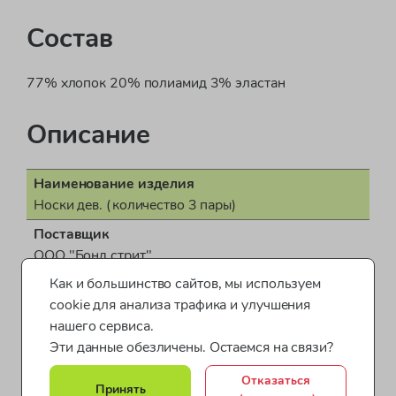
Состав
77% хлопок 20% полиамид 3% эластан
Описание
Наименование изделия
Носки дев. (количество 3 пары)
Поставщик
ООО "Бонд стрит"
Как и большинство сайтов, мы используем
Пол
cookie для анализа трафика и улучшения
для девочки
нашего сервиса.
Показать все характеристики
Страна производства
Эти данные обезличены. Остаемся на связи?
КНР (Китайская Народная Республика)
Носки для девочек
Одежда для девочек OVS
Отказаться
Документ о соответствии
Принять