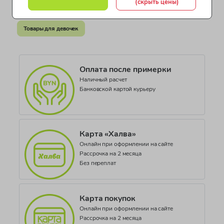
(скрыть цены)
СЕАЭС KG 417/043.IT.02.10054
Белье для девочек
Одежда для девочек по бренду
Коллекция
Товары для девочек
SEASONAL BASIC_PR740 AI08
Оплата после примерки
Наличный расчет
Банковской картой курьеру
Карта «Халва»
Онлайн при оформлении на сайте
Рассрочка на 2 месяца
Без переплат
Карта покупок
Онлайн при оформлении на сайте
Рассрочка на 2 месяца