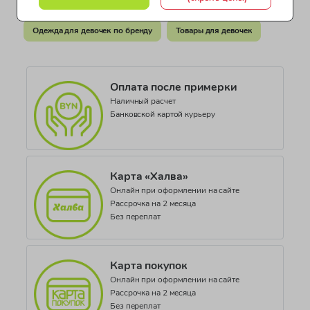
Одежда для девочек по возрасту
Коллекция
SPECIAL PRICE_PR717 AI09
Одежда для девочек по бренду
Товары для девочек
Оплата после примерки
Наличный расчет
Банковской картой курьеру
Карта «Халва»
Онлайн при оформлении на сайте
Рассрочка на 2 месяца
Без переплат
Карта покупок
Онлайн при оформлении на сайте
Рассрочка на 2 месяца
Без переплат