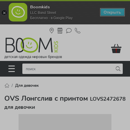
Boomkids
Открыть
LLC Bond Street
Бесплатно - в Google Play
!
детская одежда мировых брендов
Для девочек
OVS Лонгслив с принтом
LOVS2472678
для девочки