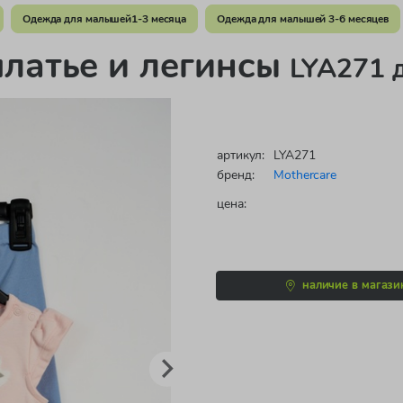
Одежда для малышей1-3 месяца
Одежда для малышей 3-6 месяцев
платье и легинсы
LYA271 
артикул:
LYA271
бренд:
Mothercare
цена:
наличие в магази