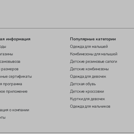
ая информация
Популярные категории
оды
Одежда для малышей
агазины
Комбинезоны для малышей
самовывоза
Детские резиновые сапоги
 размеров
Детские комбинезоны
чные сертификаты
Одежда для девочек
я программа
Детская обувь
ное приложение
Детские кроссовки
Куртки для девочек
Одежда для мальчиков
ация о компании
нты