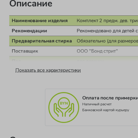
Описание
Наименование изделия
Комплект 2 предм. дев. три
Рекомендации
Рекомендовано для детей 
Предварительная стирка
Обязательно (для размеров
Поставщик
ООО "Бонд стрит"
Пол
для девочки
Показать все характеристики
Страна производства
Индия
Документ о соответствии
СЕАЭС RU C-GB.АЖ56.В.
Коллекция
GIRLS LITTLE DUCK
Оплата после примерк
Наличный расчет
Банковской картой курьеру