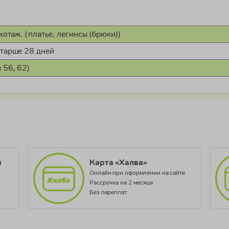
котаж. (платье, легинсы (брюки))
старше 28 дней
 56, 62)
00204/20
и
Карта «Халва»
Онлайн при оформлении на сайте
Рассрочка на 2 месяца
Без переплат