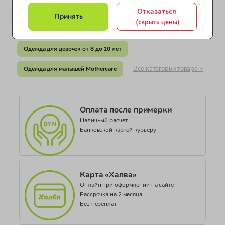
Индия
Одежда для девочек от 3 до 4 лет
Отказаться
Принять
Документ о соответствии
(скрыть цены)
Одежда для девочек от 5 до 7 лет
СЕАЭС RU C-GB.АЖ56.В.00204/20
Одежда для девочек от 8 до 10 лет
Коллекция
WARDROBE ESSENTIALS
Все категории товара >
Одежда для малышей Mothercare
Оплата после примерки
Наличный расчет
Банковской картой курьеру
Карта «Халва»
Онлайн при оформлении на сайте
Рассрочка на 2 месяца
Без переплат