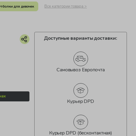
Все категории товара >
тболки для девочек
Доступные варианты доставки:
Самовывоз Европочта
нах
Курьер DPD
Курьер DPD (бесконтактная)