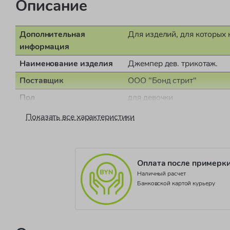
Описание
Дополнительная
Для изделий, для которых 
информация
Наименование изделия
Джемпер дев. трикотаж.
Поставщик
ООО "Бонд стрит"
Пол
для девочки
Страна производства
Бангладеш
Показать все характеристики
Документ о соответствии
СЕАЭС RU С-IT.НА16.В.0
Коллекция
CORE COLLECTION_PR523
Оплата после примерк
Наличный расчет
Банковской картой курьеру