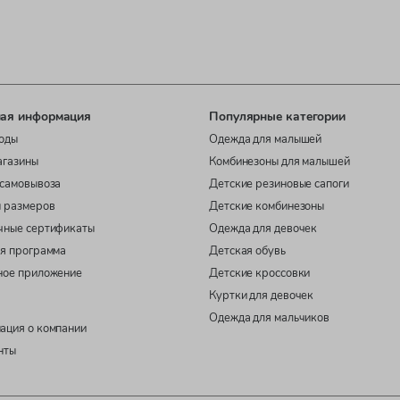
ая информация
Популярные категории
оды
Одежда для малышей
агазины
Комбинезоны для малышей
самовывоза
Детские резиновые сапоги
 размеров
Детские комбинезоны
чные сертификаты
Одежда для девочек
я программа
Детская обувь
ное приложение
Детские кроссовки
Куртки для девочек
Одежда для мальчиков
ация о компании
нты