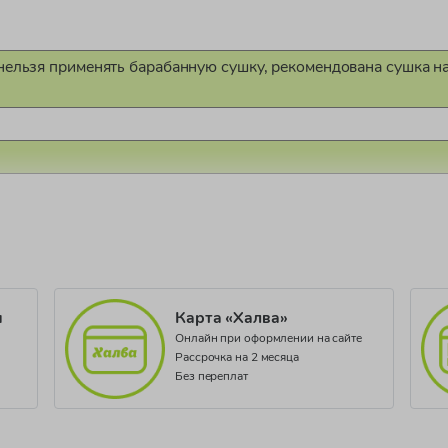
нельзя применять барабанную сушку, рекомендована сушка на
1022/22
 PE03
и
Карта «Халва»
Онлайн при оформлении на сайте
Рассрочка на 2 месяца
Без переплат