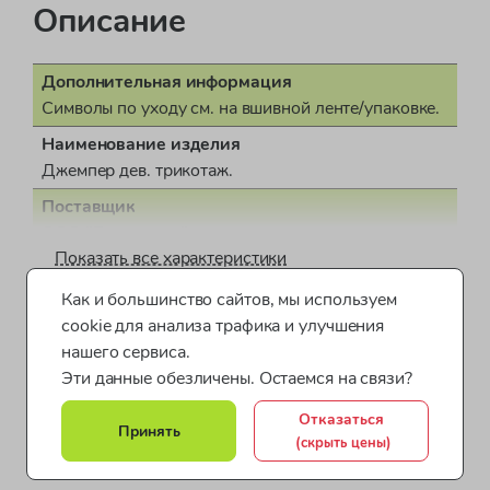
Описание
Дополнительная информация
Символы по уходу см. на вшивной ленте/упаковке.
Наименование изделия
Джемпер дев. трикотаж.
Поставщик
ООО "Бонд стрит"
Показать все характеристики
Пол
для девочки
Как и большинство сайтов, мы используем
Одежда для девочек от 5 до 7 лет
cookie для анализа трафика и улучшения
Страна производства
нашего сервиса.
Тунис
Одежда для девочек от 8 до 10 лет
Эти данные обезличены. Остаемся на связи?
Документ о соответствии
Футболки для девочек
Одежда для девочек
СЕАЭС RU С-IT.НВ38.В.02524/23
Отказаться
Принять
(скрыть цены)
Одежда для девочек по возрасту
Товары для девочек
Коллекция
Be Romantic JG