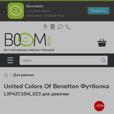
Boomkids
Открыть
LLC Bond Street
Бесплатно - в Google Play
!
детская одежда мировых брендов
Для девочек
United Colors Of Benetton Футболка
L3P4ZC10I4_0Z3 для девочки
-40%