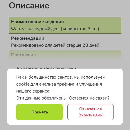
Описание
Наименование изделия
Фартук нагрудный дев. (количество 3 шт.)
Рекомендации
Рекомендовано для детей старше 28 дней
Поставщик
ООО "Бонд стрит"
Показать все характеристики
Пол
Как и большинство сайтов, мы используем
для девочки
cookie для анализа трафика и улучшения
Фартуки для малышей
Фартуки для детей
Страна производства
нашего сервиса.
Индия
Одежда для девочек Mothercare
Эти данные обезличены. Остаемся на связи?
Документ о соответствии
Принадлежности для малышей
Фартуки для маленьких
Отказаться
ДЕАЭС № BY/112 11.01. ТР007 019.01 00760
Принять
(скрыть цены)
Все категории товара >
Коллекция
MY FIRST GIRLS FERN FOREST