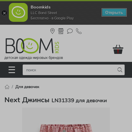
Boomkids
Открыть
LLC Bond Street
Бесплатно - в Google Play
!
детская одежда мировых брендов
Для девочек
Next Джинсы
LN31339 для девочки