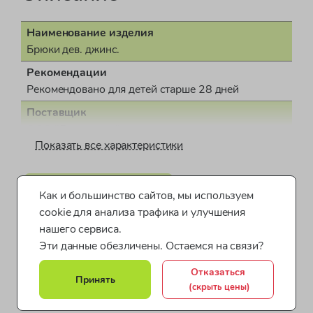
Наименование изделия
Брюки дев. джинс.
Рекомендации
Рекомендовано для детей старше 28 дней
Поставщик
ООО "Бонд стрит"
Показать все характеристики
Пол
для девочки
Одежда для девочек от 1 до 2 лет
Страна производства
Как и большинство сайтов, мы используем
Бангладеш
cookie для анализа трафика и улучшения
Одежда для девочек от 3 до 4 лет
нашего сервиса.
Документ о соответствии
Одежда для девочек от 5 до 7 лет
Эти данные обезличены. Остаемся на связи?
СЕАЭС KG 417/КЦА.ОСП.025.GB.02.05387
Одежда для малышей Next
Коллекция
Отказаться
Принять
SUNSHINE HAZE
(скрыть цены)
Все категории товара >
Одежда для малышей 3-6 месяцев