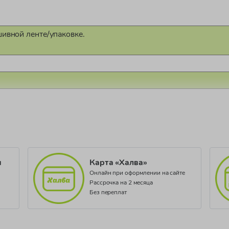
шивной ленте/упаковке.
1458/21
и
Карта «Халва»
Онлайн при оформлении на сайте
Рассрочка на 2 месяца
Без переплат