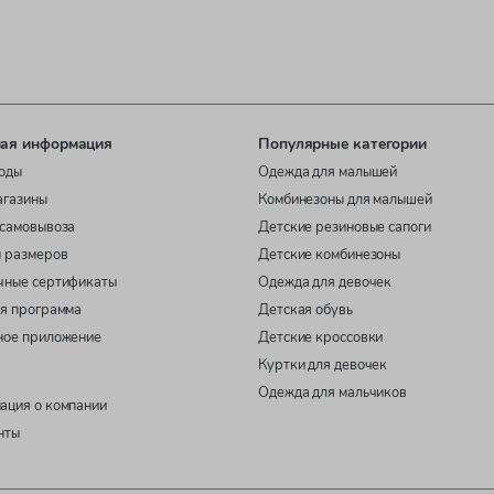
ая информация
Популярные категории
оды
Одежда для малышей
агазины
Комбинезоны для малышей
самовывоза
Детские резиновые сапоги
 размеров
Детские комбинезоны
чные сертификаты
Одежда для девочек
я программа
Детская обувь
ное приложение
Детские кроссовки
Куртки для девочек
Одежда для мальчиков
ация о компании
нты