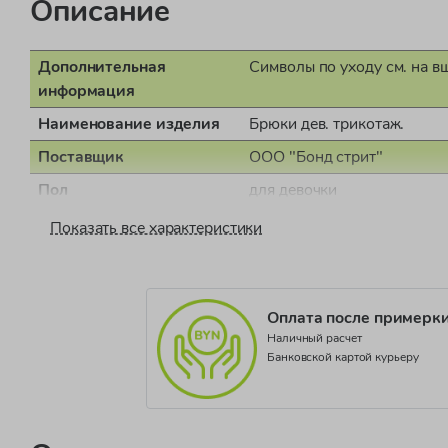
Описание
Дополнительная
Символы по уходу см. на в
информация
Наименование изделия
Брюки дев. трикотаж.
Поставщик
ООО "Бонд стрит"
Пол
для девочки
Страна производства
Египет
Показать все характеристики
Документ о соответствии
СЕАЭС RU С-IT.НВ54.В.0
Коллекция
FUNZ.SPRING JG
Оплата после примерк
Наличный расчет
Банковской картой курьеру