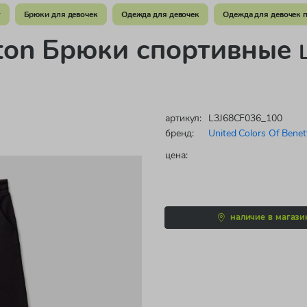
т
Брюки для девочек
Одежда для девочек
Одежда для девочек п
etton Брюки спортивные
артикул:
L3J68CF036_100
бренд:
United Colors Of Benet
цена:
наличие в магази