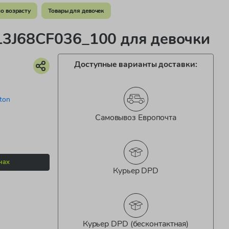
о возрасту
Товары для девочек
L3J68CF036_100 для девочки
Доступные варианты доставки:
ton
Самовывоз Европочта
нах
Курьер DPD
Курьер DPD (бесконтактная)