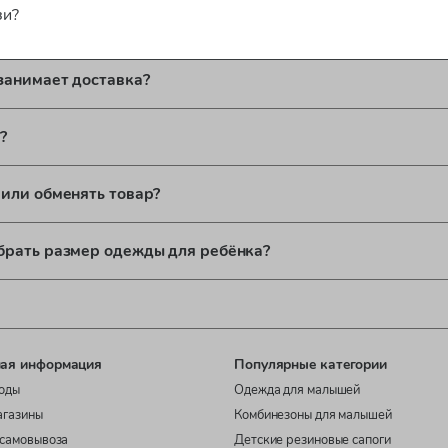
зи?
латы доступны?
занимает доставка?
?
 или обменять товар?
брать размер одежды для ребёнка?
ая информация
Популярные категории
оды
Одежда для малышей
агазины
Комбинезоны для малышей
самовывоза
Детские резиновые сапоги