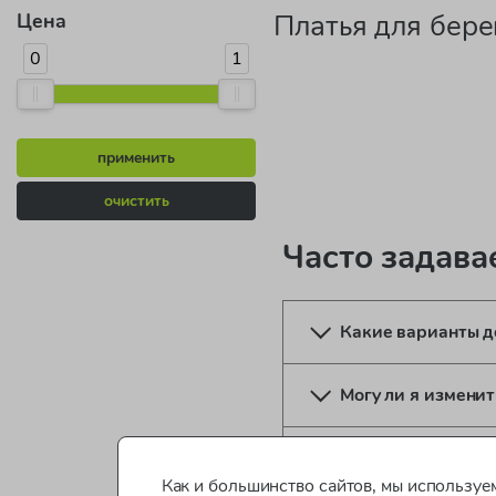
Платья для бер
Цена
0
1
применить
очистить
Часто задав
Какие варианты д
Могу ли я изменит
Нужно ли регистр
Как и большинство сайтов, мы используем