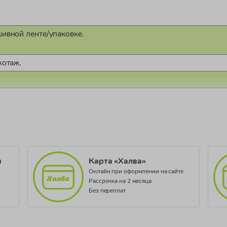
шивной ленте/упаковке.
котаж.
2524/23
и
Карта «Халва»
Онлайн при оформлении на сайте
Рассрочка на 2 месяца
Без переплат