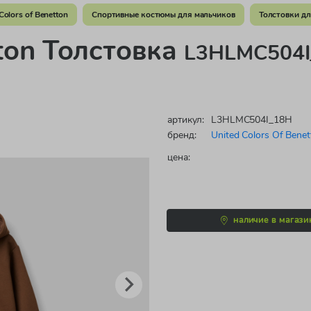
olors of Benetton
Спортивные костюмы для мальчиков
Толстовки дл
tton Толстовка
L3HLMC504I
артикул:
L3HLMC504I_18H
бренд:
United Colors Of Benet
цена:
наличие в магази