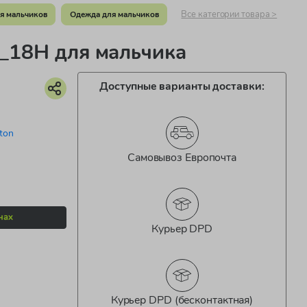
Все категории товара >
я мальчиков
Одежда для мальчиков
_18H для мальчика
Доступные варианты доставки:
ton
Самовывоз Европочта
нах
Курьер DPD
Курьер DPD (бесконтактная)