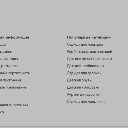
ая информация
Популярные категории
оды
Одежда для малышей
агазины
Комбинезоны для малышей
самовывоза
Детские резиновые сапоги
 размеров
Детские комбинезоны
чные сертификаты
Одежда для девочек
я программа
Детская обувь
ное приложение
Детские кроссовки
Куртки для девочек
Одежда для мальчиков
ация о компании
нты