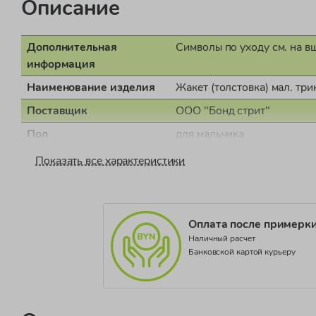
Описание
Дополнительная
Символы по уходу см. на в
информация
Наименование изделия
Жакет (толстовка) мал. три
Поставщик
ООО "Бонд стрит"
Пол
для мальчика
Страна производства
Египет
Показать все характеристики
Документ о соответствии
СЕАЭС RU С-IT.НВ38.В.0
Коллекция
Be Check JB
Оплата после примерк
Наличный расчет
Банковской картой курьеру