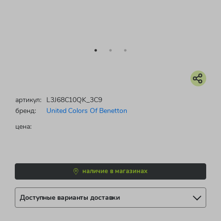
артикул:
L3J68C10QK_3C9
бренд:
United Colors Of Benetton
цена:
наличие в магазинах
Доступные варианты доставки