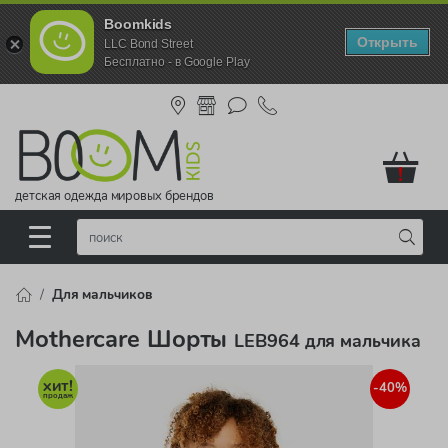
Boomkids
Открыть
LLC Bond Street
Бесплатно - в Google Play
!
детская одежда мировых брендов
Для мальчиков
Mothercare Шорты
LEB964 для мальчика
-40%