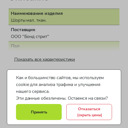
Наименование изделия
Шорты мал. ткан.
Поставщик
ООО "Бонд стрит"
Пол
для мальчика
Показать все характеристики
Страна производства
Бангладеш
Одежда для мальчиков от 2 до 4 лет
Как и большинство сайтов, мы используем
Документ о соответствии
cookie для анализа трафика и улучшения
СЕАЭС RU С-GB.АЖ49.В.01723/22
Одежда для мальчиков от 4 до 7 лет
нашего сервиса.
Коллекция
Эти данные обезличены. Остаемся на связи?
Одежда для мальчиков от 8 до 10 лет
ESSENTIALS
Отказаться
Одежда для мальчиков Mothercare
Шорты для мальчиков
Принять
(скрыть цены)
Все категории товара >