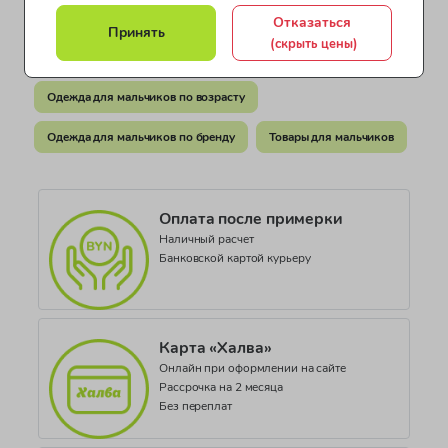
Бангладеш
Одежда для мальчиков United Colors of Benetton
Отказаться
Принять
Документ о соответствии
(скрыть цены)
Шорты для мальчиков
Одежда для мальчиков
СЕАЭС RU С-IT.НВ38.В.02527/23
Одежда для мальчиков по возрасту
Коллекция
Be Romantic Sum. JB
Одежда для мальчиков по бренду
Товары для мальчиков
Оплата после примерки
Наличный расчет
Банковской картой курьеру
Карта «Халва»
Онлайн при оформлении на сайте
Рассрочка на 2 месяца
Без переплат