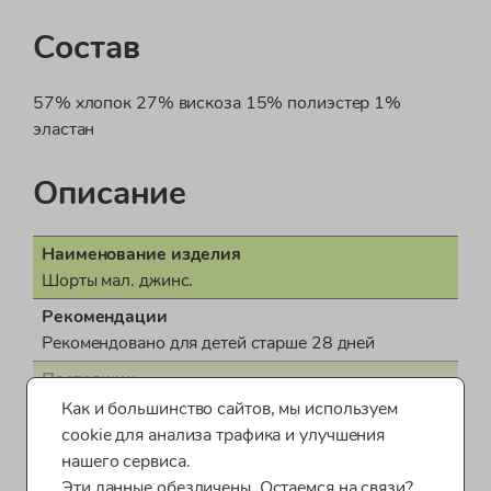
Состав
57% хлопок 27% вискоза 15% полиэстер 1%
эластан
Описание
Наименование изделия
Шорты мал. джинс.
Рекомендации
Рекомендовано для детей старше 28 дней
Поставщик
ООО "Бонд стрит"
Как и большинство сайтов, мы используем
Показать все характеристики
cookie для анализа трафика и улучшения
Пол
нашего сервиса.
для мальчика
Эти данные обезличены. Остаемся на связи?