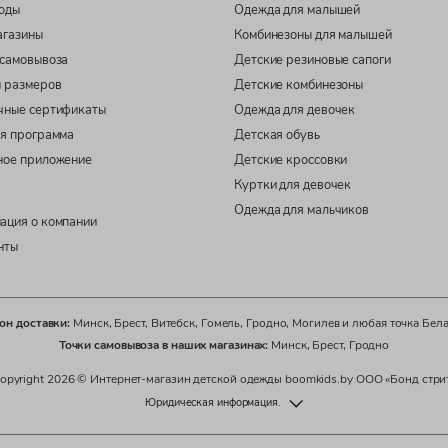
оды
Одежда для малышей
агазины
Комбинезоны для малышей
самовывоза
Детские резиновые сапоги
 размеров
Детские комбинезоны
чные сертификаты
Одежда для девочек
я программа
Детская обувь
ное приложение
Детские кроссовки
Куртки для девочек
Одежда для мальчиков
ация о компании
нты
он доставки:
Минск, Брест, Витебск, Гомель, Гродно, Могилев и любая точка Бел
Точки самовывоза в наших магазинах:
Минск, Брест, Гродно
opyright 2026 © Интернет-магазин детской одежды boomkids.by ООО «Бонд стри
Юридическая информация.