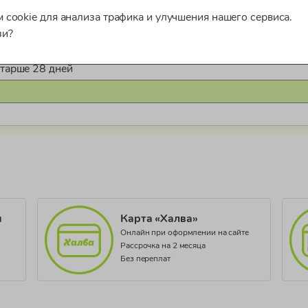
 cookie для анализа трафика и улучшения нашего сервиса.
зи?
во 3 шт.)
старше 28 дней
966
и
Карта «Халва»
Онлайн при оформлении на сайте
Рассрочка на 2 месяца
Без переплат