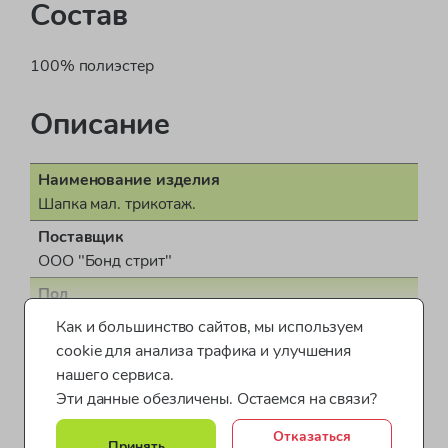
Состав
100% полиэстер
Описание
Наименование изделия
Шапка мал. трикотаж.
Поставщик
ООО "Бонд стрит"
Пол
для мальчика
Как и большинство сайтов, мы используем
Показать все характеристики
cookie для анализа трафика и улучшения
Страна производства
нашего сервиса.
КНР (Китайская Народная Республика)
Эти данные обезличены. Остаемся на связи?
Шапки для детей
Обувь и аксессуары Next
Документ о соответствии
ТС BY/112 11.01. ТР007 043 09029
Отказаться
Шапки для мальчиков
Обувь и аксессуары (мальчики)
Принять