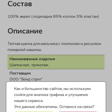
Состав
100% акрил (подкладка 95% хлопок 5% эластан)
Описание
Теплая шапка для мальчика с помпоном и рисунком
пожарной машины.
Наименование изделия
Шапка мал. трикотаж.
Поставщик
ООО "Бонд стрит"
Пол
Как и большинство сайтов, мы используем
для мальчика
cookie для анализа трафика и улучшения
Показать все характеристики
нашего сервиса.
Страна производства
Эти данные обезличены. Остаемся на связи?
КНР (Китайская Народная Республика)