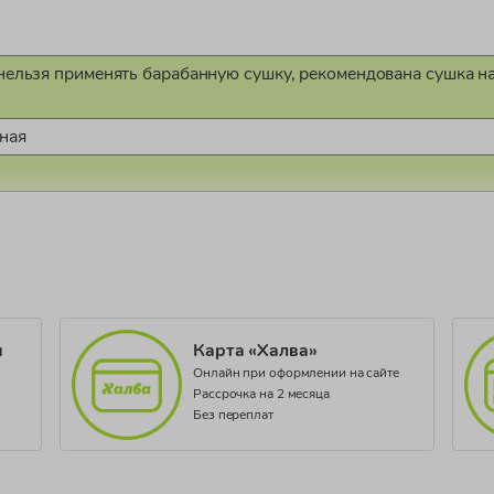
нельзя применять барабанную сушку, рекомендована сушка на
ная
4965/24
 PE04
и
Карта «Халва»
Онлайн при оформлении на сайте
Рассрочка на 2 месяца
Без переплат