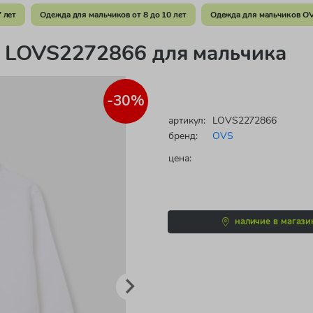
 лет
Одежда для мальчиков от 8 до 10 лет
Одежда для мальчиков O
я
LOVS2272866 для мальчика
-30%
артикул:
LOVS2272866
бренд:
OVS
цена:
наличие в магази