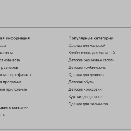
ая информация
Популярные категории
оды
Одежда для малышей
агазины
Комбинезоны для малышей
самовывоза
Детские резиновые сапоги
 размеров
Детские комбинезоны
чные сертификаты
Одежда для девочек
я программа
Детская обувь
ное приложение
Детские кроссовки
Куртки для девочек
Одежда для мальчиков
ация о компании
нты