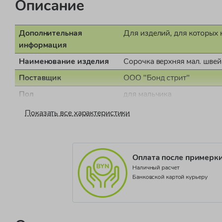
Описание
Дополнительная
Для изделий, для которых 
информация
Наименование изделия
Сорочка верхняя мал. швей
Поставщик
ООО "Бонд стрит"
Пол
для мальчика
Страна производства
Бангладеш
Показать все характеристики
Документ о соответствии
СЕАЭС RU С-IT.АЖ56.В.0
Коллекция
CORE COLLECTION_PR549
Оплата после примерк
Наличный расчет
Банковской картой курьеру